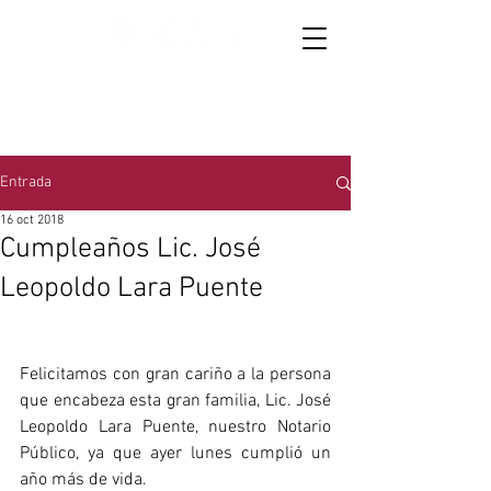
867 719 3015
y
867 714 6954
│
Oaxaca 4157,
colonia Anáhuac
Entrada
16 oct 2018
Cumpleaños Lic. José
Leopoldo Lara Puente
Felicitamos con gran cariño a la persona 
que encabeza esta gran familia, Lic. José 
Leopoldo Lara Puente, nuestro Notario 
Público, ya que ayer lunes cumplió un 
año más de vida.