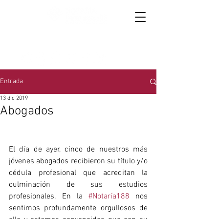
867 719 3015
y
867 714 6954
│
Oaxaca 4157,
colonia Anáhuac
Entrada
13 dic 2019
Abogados
El día de ayer, cinco de nuestros más 
jóvenes abogados recibieron su título y/o 
cédula profesional que acreditan la 
culminación de sus estudios 
profesionales. En la 
#Notaría188
 nos 
sentimos profundamente orgullosos de 