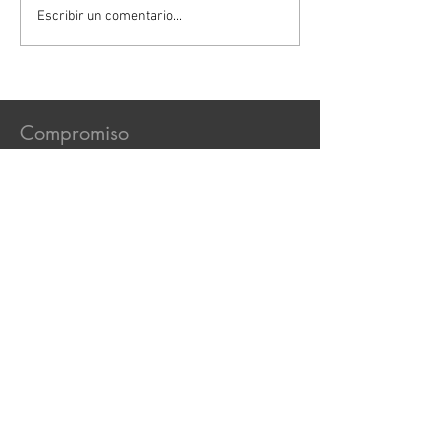
Escribir un comentario...
Compromiso
En la Notaría Pública 188, nos
comprometemos a brindar servicios
notariales y legales con ética,
responsabilidad social y excelencia,
garantizando seguridad, calidad y
certeza jurídica a nuestros clientes.
Oficinas