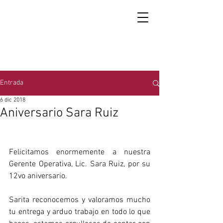
867 719 3015
y
867 714 6954
│
Oaxaca 4157,
colonia Anáhuac
Entrada
6 dic 2018
Aniversario Sara Ruiz
Felicitamos enormemente a nuestra 
Gerente Operativa, Lic. Sara Ruiz, por su 
12vo aniversario.
Sarita reconocemos y valoramos mucho 
tu entrega y arduo trabajo en todo lo que 