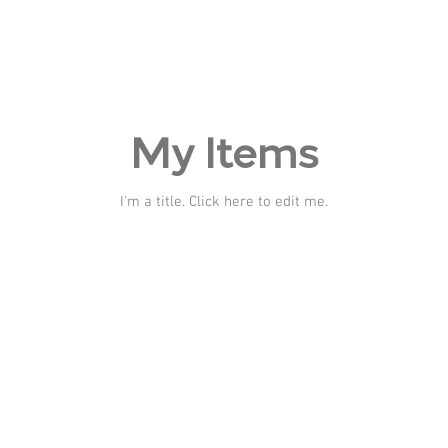
N
My Items
I'm a title. ​Click here to edit me.