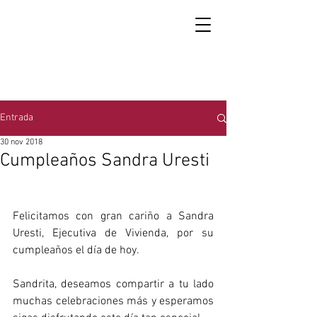
867 719 3015
y
867 714 6954
│
Oaxaca 4157,
colonia Anáhuac
Entrada
30 nov 2018
Cumpleaños Sandra Uresti
Felicitamos con gran cariño a Sandra 
Uresti, Ejecutiva de Vivienda, por su 
cumpleaños el día de hoy.
Sandrita, deseamos compartir a tu lado 
muchas celebraciones más y esperamos 