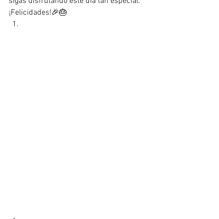
sigas disfrutando este día tan especial.
¡Felicidades!🎉🎂